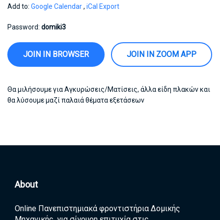
Add to:
Google Calendar
,
iCal Export
Password:
domiki3
JOIN IN BROWSER
JOIN IN ZOOM APP
Θα μιλήσουμε για Αγκυρώσεις/Ματίσεις, άλλα είδη πλακών και
θα λύσουμε μαζί παλαιά θέματα εξετάσεων
About
Online Πανεπιστημιακά φροντιστήρια Δομικής
Μηχανικής, για σίγουρη επιτυχία στις