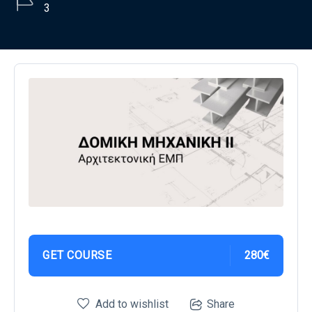
3
GET COURSE
280€
Add to wishlist
Share