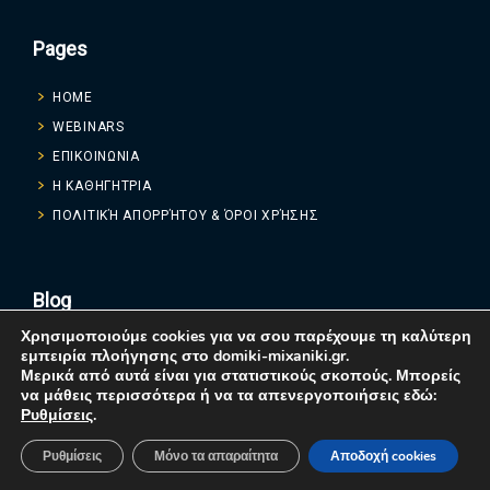
Pages
HOME
WEBINARS
ΕΠΙΚΟΙΝΩΝΙΑ
Η ΚΑΘΗΓΗΤΡΙΑ
ΠΟΛΙΤΙΚΉ ΑΠΟΡΡΉΤΟΥ & ΌΡΟΙ ΧΡΉΣΗΣ
Blog
Χρησιμοποιούμε cookies για να σου παρέχουμε τη καλύτερη
εμπειρία πλοήγησης στο domiki-mixaniki.gr.
Μερικά από αυτά είναι για στατιστικούς σκοπούς. Μπορείς
να μάθεις περισσότερα ή να τα απενεργοποιήσεις εδώ:
Ρυθμίσεις
.
Created by
Nikolas Dimopoulos - Digital Marketing
2025.
Ρυθμίσεις
Μόνο τα απαραίτητα
Αποδοχή cookies